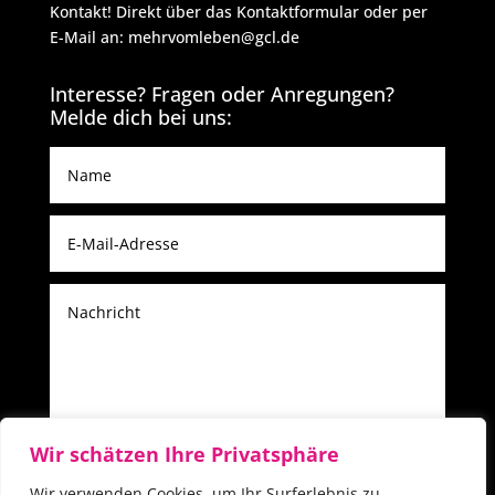
Kontakt! Direkt über das Kontaktformular oder per
E-Mail an: mehrvomleben@gcl.de
Interesse? Fragen oder Anregungen?
Melde dich bei uns:
Wir schätzen Ihre Privatsphäre
Alternative:
Absenden
=
10 + 2
Wir verwenden Cookies, um Ihr Surferlebnis zu